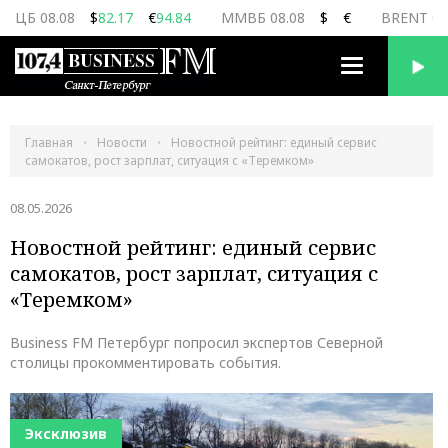
ЦБ 08.08
$
82.17
€
94.84
ММВБ 08.08
$
€
BRENT 08
Переключить
навигацию
Главная
Новости
Новостной рейтинг: единый сервис
самокатов, рост зарплат, ситуация с «Теремком»
08.05.2026
Новостной рейтинг: единый сервис
самокатов, рост зарплат, ситуация с
«Теремком»
Business FM Петербург попросил экспертов Северной
столицы прокомментировать события.
Эксклюзив