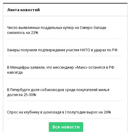
По
ко
Лента новостей
Ле
Число выявленных поддельных купюр на Северо-Западе
снизилось на 23%
Хакеры получили подтверждение участия НАТО в ударах по РФ
В Минцифры заявили, что мессенджер «Макс» останется в РФ
навсегда
В Петербурге доля собаководов среди покупателей жилья
достигла 25-30%
Спрос на клубнику в шоколаде в I полугодии вырос на 26%
Все новости