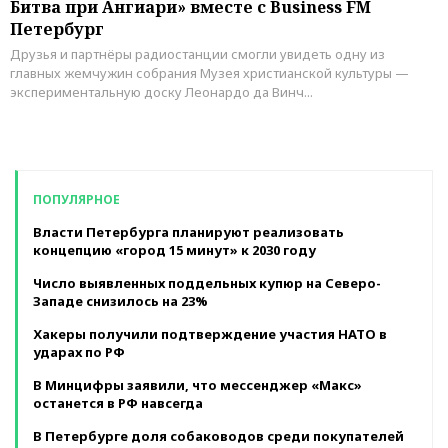
Битва при Ангиари» вместе с Business FM
в
Петербург
в
я
Друзья и партнёры радиостанции смогли увидеть одну из
Др
главных жемчужин собрания Музея христианской культуры —
ар
экспериментальную доску Леонардо да Винч...
Ин
е
ПОПУЛЯРНОЕ
Власти Петербурга планируют реализовать
концепцию «город 15 минут» к 2030 году
Число выявленных поддельных купюр на Северо-
Западе снизилось на 23%
Хакеры получили подтверждение участия НАТО в
ударах по РФ
В Минцифры заявили, что мессенджер «Макс»
останется в РФ навсегда
В Петербурге доля собаководов среди покупателей