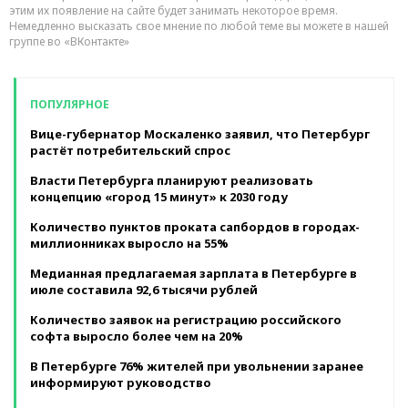
этим их появление на сайте будет занимать некоторое время.
Немедленно высказать свое мнение по любой теме вы можете в нашей
группе во «ВКонтакте»
ПОПУЛЯРНОЕ
Вице-губернатор Москаленко заявил, что Петербург
растёт потребительский спрос
Власти Петербурга планируют реализовать
концепцию «город 15 минут» к 2030 году
Количество пунктов проката сапбордов в городах-
миллионниках выросло на 55%
Медианная предлагаемая зарплата в Петербурге в
июле составила 92,6 тысячи рублей
Количество заявок на регистрацию российского
софта выросло более чем на 20%
В Петербурге 76% жителей при увольнении заранее
информируют руководство