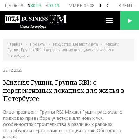
ЦБ 06.08
$
80.93
€
93.19
ММВБ 06.08
$
€
BRENT 06
Переключить
навигацию
Главная
Проекты
Искусство девелопмента
Михаил
Гущин, Группа RBI: о перспективных локациях для жилья в
Петербурге
22.12.2025
Михаил Гущин, Группа RBI: о
перспективных локациях для жилья в
Петербурге
Вице-президент Группы RBI Михаил Гущин рассказал о
подходах при выборе участков для новых ЖК,
особенностях строительства в различных районах
Петербурга и перспективах локаций вдоль Обводного
канала.