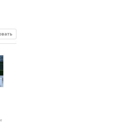
овать
е