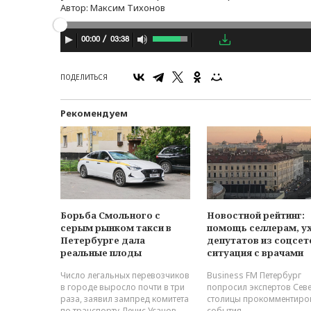
Автор:
Максим Тихонов
03:38
00:00
ПОДЕЛИТЬСЯ
Рекомендуем
Борьба Смольного с
Новостной рейтинг:
серым рынком такси в
помощь селлерам, у
Петербурге дала
депутатов из соцсет
реальные плоды
ситуация с врачами
Число легальных перевозчиков
Business FM Петербург
в городе выросло почти в три
попросил экспертов Сев
раза, заявил зампред комитета
столицы прокомментиро
по транспорту Денис Усанов.
события.