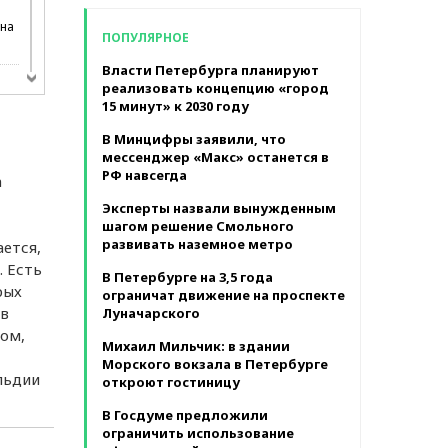
в месяц
 на
ПОПУЛЯРНОЕ
Власти Петербурга планируют
реализовать концепцию «город
15 минут» к 2030 году
В Минцифры заявили, что
мессенджер «Макс» останется в
РФ навсегда
а
Эксперты назвали вынужденным
шагом решение Смольного
развивать наземное метро
ется,
 Есть
ла
В Петербурге на 3,5 года
рых
ограничат движение на проспекте
ов
Луначарского
ом,
Михаил Мильчик: в здании
Морского вокзала в Петербурге
льдии
откроют гостиницу
В Госдуме предложили
ограничить использование