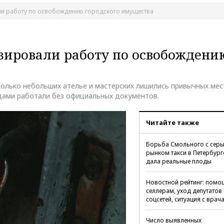
али работу по освобождению городского имущества
зировали работу по освобождени
колько небольших ателье и мастерских лишились привычных мес
дами работали без официальных документов.
Читайте также
Борьба Смольного с сер
рынком такси в Петербург
дала реальные плоды
Новостной рейтинг: помо
селлерам, уход депутатов 
соцсетей, ситуация с врач
Число выявленных