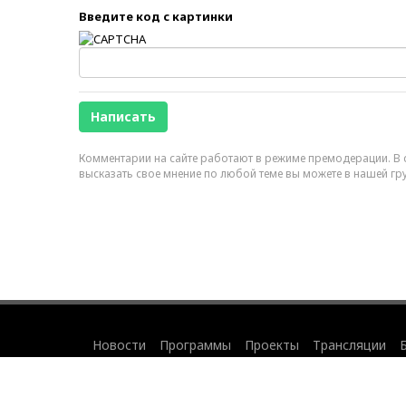
Введите код с картинки
Комментарии на сайте работают в режиме премодерации. В с
высказать свое мнение по любой теме вы можете в нашей гр
Новости
Программы
Проекты
Трансляции
©
2007-2024 Business FM Санкт-Петербург.
12+
Использование материалов
и
правила с
Политика по обработке персональных 