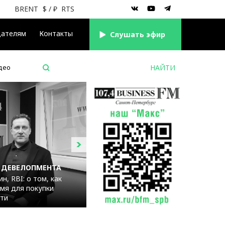
BRENT
$
/ ₽
RTS
дателям
Контакты
Cлушать эфир
део
 ДЕВЕЛОПМЕНТА
н, RBI: о том, как
мя для покупки
ти