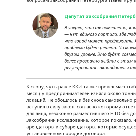
вопросам Заксобрания Петербурга Павел Кру
Депутат Заксобрания Петерб
Я уверен, что те помещения, ко
— нет единого портала, где люд
что город может предложить. Я
проблема будет решена. По моем
другом уровне. Это будет совме
более прозрачно выйти с этим в
регулирования законодательств
К слову, чуть ранее ККИ также провел масшта
месяц у предпринимателей изъяли около тонн
локаций. Не обошлось и без сноса самовольно 
вступил в силу закон, согласно которому отве
для лица, незаконно разместившего НТО без д
Заксобрании исследование, которое показало, 
арендаторы и субарендаторы, которые осущес
установленном порядке договора.