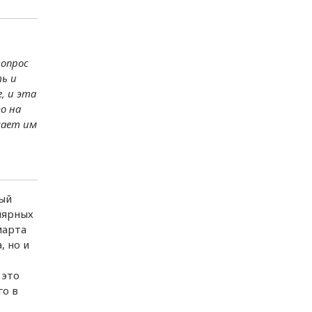
вел
вопрос
ть и
чи
, и эта
о на
шает им
лый
лярных
марта
, но и
 это
го в