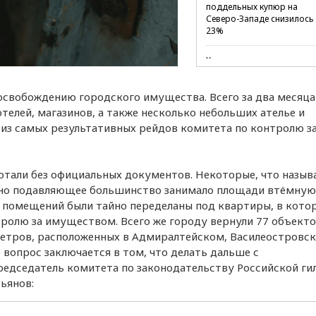
поддельных купюр на
Северо-Западе снизилось
23%
Хакеры получили
подтверждение участия
НАТО в ударах по РФ
освобождению городского имущества. Всего за два месяца
елей, магазинов, а также несколько небольших ателье и
В Минцифры заявили, что
мессенджер «Макс»
 из самых результативных рейдов комитета по контролю з
останется в РФ навсегда
В Петербурге доля
тали без официальных документов. Некоторые, что называ
собаководов среди
, но подавляющее большинство занимало площади втёмную.
покупателей жилья достиг
25-30%
х помещений были тайно переделаны под квартиры, в кото
ролю за имуществом. Всего же городу вернули 77 объект
Спрос на клубнику в
етров, расположенных в Адмиралтейском, Василеостровск
шоколаде в I полугодии
вопрос заключается в том, что делать дальше с
вырос на 26%
дседатель комитета по законодательству Российской ги
тьянов:
Юристы объяснили
проблемы с запретом на
выезд по линии ФССП