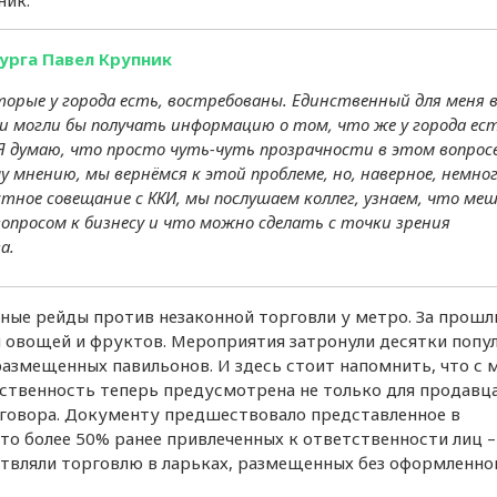
пник:
Бензин за неделю подеше
в среднем на 1,12 рубля
урга Павел Крупник
Медианная предлагаемая
торые у города есть, востребованы. Единственный для меня 
зарплата в Петербурге в
и могли бы получать информацию о том, что же у города ес
июле составила 92,6 тыся
рублей
 думаю, что просто чуть-чуть прозрачности в этом вопросе
у мнению, мы вернёмся к этой проблеме, но, наверное, немног
стное совещание с ККИ, мы послушаем коллег, узнаем, что ме
опросом к бизнесу и что можно сделать с точки зрения
а.
бные рейды против незаконной торговли у метро. За прош
ы овощей и фруктов. Мероприятия затронули десятки попу
размещенных павильонов. И здесь стоит напомнить, что с 
тственность теперь предусмотрена не только для продавца
оговора. Документу предшествовало представленное в
что более 50% ранее привлеченных к ответственности лиц –
твляли торговлю в ларьках, размещенных без оформленно