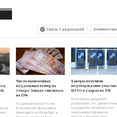
Связь с редакцией
Комментир
Число выявленных
Хакеры получили
ход
поддельных купюр на
подтверждение участия
ей,
Северо-Западе снизилось
НАТО в ударах по РФ
на 23%
Полученные документы
раскрывают, кто давал точны
По данным Банка России,
координаты объектов и кто
ерной
большинство фальшивок
«науськивал Украину на
вать
приходится на Петербург и
террор в Ленинградско...
Ленинградскую область.