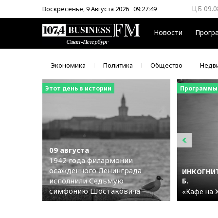
ЦБ 09.0
Воскресенье, 9 Августа 2026
09:27:50
ММВБ 0
Новости
Прогр
Экономика
Политика
Общество
Недв
Этот день в истории
Программы
09 августа
1942 года филармонии
осажденного Ленинграда
ИНКОГНИТ
исполнили Седьмую
Б.
симфонию Шостаковича
«Кафе на 