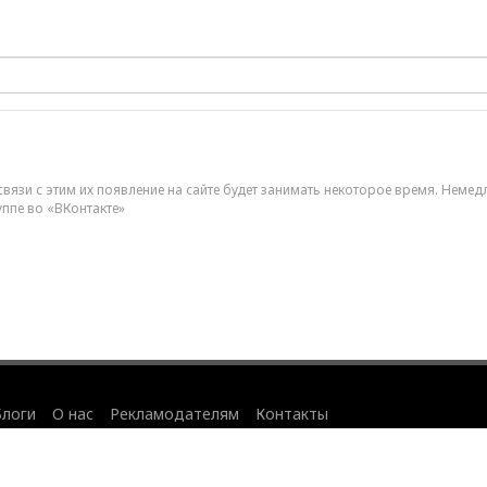
вязи с этим их появление на сайте будет занимать некоторое время. Немед
уппе во «ВКонтакте»
Блоги
О нас
Рекламодателям
Контакты
айта
.
данных