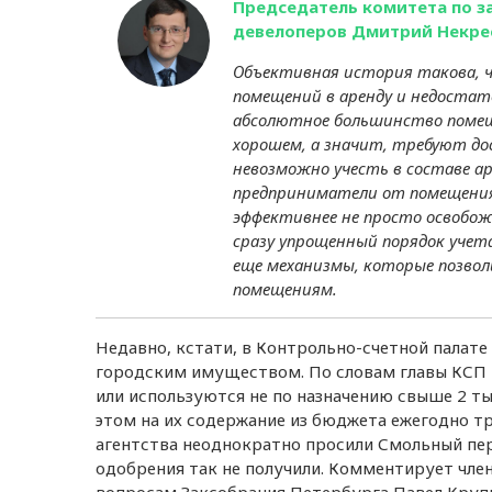
Председатель комитета по з
девелоперов Дмитрий Некре
Объективная история такова, 
помещений в аренду и недостат
абсолютное большинство помеще
хорошем, а значит, требуют д
невозможно учесть в составе а
предприниматели от помещения 
эффективнее не просто освобож
сразу упрощенный порядок учет
еще механизмы, которые позвол
помещениям.
Недавно, кстати, в Контрольно-счетной палат
городским имуществом. По словам главы КСП К
или используются не по назначению свыше 2 т
этом на их содержание из бюджета ежегодно тр
агентства неоднократно просили Смольный пе
одобрения так не получили. Комментирует чл