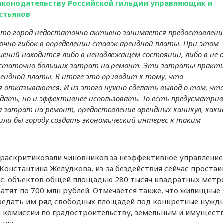
аконодательству Российской гильдии управляющих и
стьянов
Власти Петербурга
предложили изменить ре
что город недостаточно активно занимается предоставлен
работы светофоров
очно гибок в определении ставок арендной платы. При этом
ний находится либо в ненадлежащем состоянии, либо в не 
Вице-губернатор Москале
заявил, что в Петербурге
остаточно больших затрат на ремонт. Эти затраты практ
растёт потребительский
рендной платы. В итоге это приводит к тому, что
спрос
отказываются. И из этого нужно сделать вывод о том, что
дать, но и эффективнее использовать. То есть предусматри
Количество заявок на
а затрат на ремонт, предоставление арендных каникул, каки
регистрацию российского
софта выросло более чем
или бы городу создать экономический интерес к таким
20%
Количество пунктов прока
сапбордов в городах-
е раскритиковали чиновников за неэффективное управление
миллионниках выросло н
онстантина Желудкова, из-за бездействия сейчас проста
55%
ыс. объектов общей площадью 280 тысяч квадратных метр
атят по 700 млн рублей. Отмечается также, что жилищные
В Петербурге 76% жителей
редать им ряд свободных площадей под конкретные нужды
при увольнении заранее
информируют руководст
ен комиссии по градостроительству, земельным и имущес