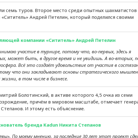
продукции из-за рубежа
али семь туров. Второе место среди опытных шахматистов 
Режим самозанятости
«Сититель» Андрей Петелин, который поделился своими
одобряют 33%
петербуржцев
вляющей компании «Сититель» Андрей Петелин
нимаю участие в турнире, потому что, во-первых, здесь я
х, может быть, в другое время и не увидишь. А во-вторых, 
сфера. Всё это создаёт удовольствие от участия в состязан
отому что они закладывают основы стратегического мышлен
 жизни, в том числе в бизнесе.
трий Болотинский, в активе которого 4,5 очка из семи
зрождение, причём в мировом масштабе, отмечает генер
Степанов. И этому есть объяснение.
снователь бренда Kadun Никита Степанов
левы». По моему мнению, за последние 30 лет этот проект сде