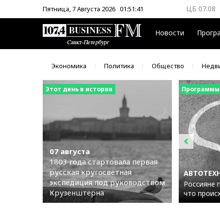
ЦБ 07.08
Пятница, 7 Августа 2026
01:51:42
ММВБ 07.
Новости
Прогр
Экономика
Политика
Общество
Недв
Этот день в истории
Программы
07 августа
1803 года стартовала первая
русская кругосветная
АВТОТЕХ
экспедиция под руководством
Россияне 
Крузенштерна
что проис