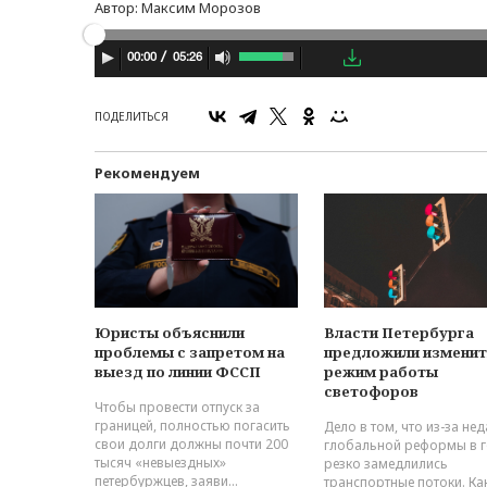
Автор:
Максим Морозов
05:26
00:00
ПОДЕЛИТЬСЯ
Рекомендуем
Юристы объяснили
Власти Петербурга
проблемы с запретом на
предложили изменит
выезд по линии ФССП
режим работы
светофоров
Чтобы провести отпуск за
границей, полностью погасить
Дело в том, что из-за не
свои долги должны почти 200
глобальной реформы в 
тысяч «невыездных»
резко замедлились
петербуржцев, заяви...
транспортные потоки. Ка