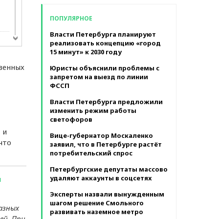
в месяц
ПОПУЛЯРНОЕ
Власти Петербурга планируют
реализовать концепцию «город
15 минут» к 2030 году
 на
венных
Юристы объяснили проблемы с
запретом на выезд по линии
ФССП
та
Власти Петербурга предложили
а
изменить режим работы
светофоров
 и
Вице-губернатор Москаленко
что
заявил, что в Петербурге растёт
во
потребительский спрос
Петербургские депутаты массово
вел
удаляют аккаунты в соцсетях
п
Эксперты назвали вынужденным
шагом решение Смольного
азных
развивать наземное метро
чи
ей. При