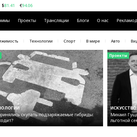
$
81.41
€
94.06
08
$
€
аммы
Проекты
Трансляции
Блоги
О нас
Рекламо
ижимость
Технологии
Спорт
В мире
Авто
Ви
Проекты
НОЛОГИИ
ИСКУССТВО
принялись скупать подзаряжаемые гибриды:
Михаил Гущи
ходит?
льготной се