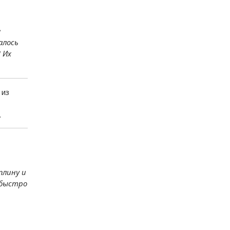
е
алось
 Их
 из
.
плину и
 быстро