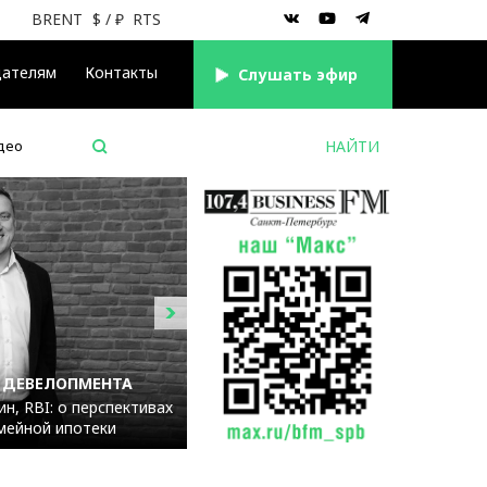
BRENT
$
/ ₽
RTS
дателям
Контакты
Cлушать эфир
део
 ДЕВЕЛОПМЕНТА
н, RBI: о перспективах
мейной ипотеки