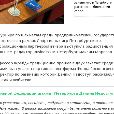
заявил, что в Петербурге
растёт потребительский
спрос
Количество заявок на
регистрацию российского
софта выросло более чем
цтурнира по шахматам среди предпринимателей, государст
20%
состоялся в рамках Спортивных игр Петербургского
Количество пунктов прока
ормационным партнёром вечера выступила радиостанция
сапбордов в городах-
ал шеф-редактор Business FM Петербург Максим Морозов.
миллионниках выросло н
55%
фессор Фрейд» традиционно прошёл в двух зачётах: среди
орами выступают спортивная платформа Фонда Росконгресс
В Петербурге 76% жителей
при увольнении заранее
ректор по развитию которой Даниил Недоступ рассказал, 
информируют руководст
 так и любители.
Бензин за неделю подеше
тивной федерации шахмат Петербурга Даниил Недосту
в среднем на 1,12 рубля
 успокоиться, посидеть, подумать о стратегии, о тактике.
Медианная предлагаемая
ель жизни. В целом, шахматы могут быть очень полезны в р
зарплата в Петербурге в
июле составила 92,6 тыся
есе. У нас как раз играет большое количество предпринимател