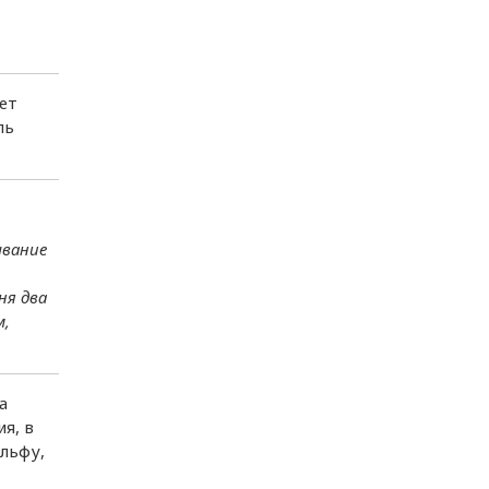
ет
ль
ывание
ня два
м,
а
я, в
ольфу,