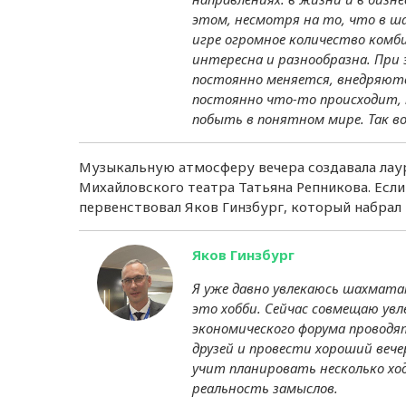
этом, несмотря на то, что в ша
игре огромное количество комб
интересна и разнообразна. При
постоянно меняется, внедряют
постоянно что-то происходит, 
побыть в понятном мире. Так в
Музыкальную атмосферу вечера создавала лау
Михайловского театра Татьяна Репникова. Есл
первенствовал Яков Гинзбург, который набрал 
Яков Гинзбург
Я уже давно увлекаюсь шахматам
это хобби. Сейчас совмещаю увл
экономического форума проводя
друзей и провести хороший веч
учит планировать несколько хо
реальность замыслов.