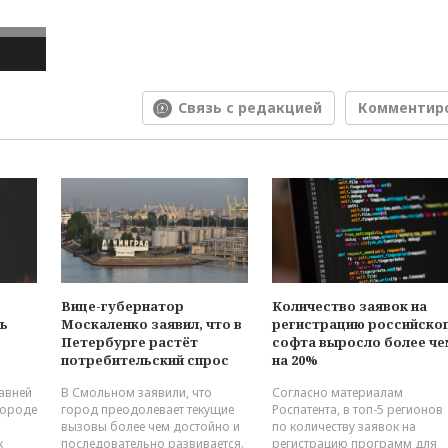
Связь с редакцией
Комментир
Вице-губернатор
Количество заявок на
ь
Москаленко заявил, что в
регистрацию российско
Петербурге растёт
софта выросло более че
потребительский спрос
на 20%
давней
В Смольном заявили, что
Согласно материалам
городе
город преодолевает текущие
Роспатента, в топ-5 регионов
вызовы более чем достойно и
по количеству заявок на
к
последовательно развивается.
регистрацию программ для