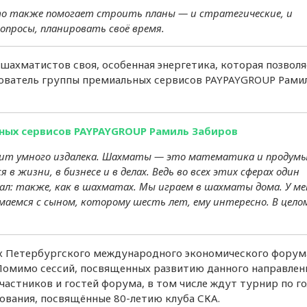
то также помогает строить планы — и стратегические, и
опросы, планировать своё время.
шахматистов своя, особенная энергетика, которая позволя
ователь группы премиальных сервисов PAYPAYGROUP Рами
ных сервисов PAYPAYGROUP Рамиль Забиров
идит умного издалека. Шахматы — это математика и продум
 в жизни, в бизнесе и в делах. Ведь во всех этих сферах один
ал: также, как в шахматах. Мы играем в шахматы дома. У ме
маемся с сыном, которому шесть лет, ему интересно. В цело
х Петербургского международного экономического форум
Помимо сессий, посвященных развитию данного направлени
частников и гостей форума, в том числе ждут турнир по г
нования, посвящённые 80-летию клуба СКА.