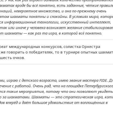
рублей
хматах вроде бы всё понятно, есть заданные, чёткие правила
инаций, невероятное множество, и она по-прежнему очень
Эксперты оценили поправ
 этом шахматы понятны и спокойны. В условиях мира, котор
в закон о самозанятости
ся информационные технологии, искусственный интеллект,
так или иначе у человека возникает желание стабилизирова
Более 70% жилищного
фонда Петербурга готово 
от шахматы — как раз та игра, в которой всё понятно.
отопительному сезону
реат международных конкурсов, солистка Оркестра
Сотрудники компаний из
Петербурга на 19% чаще
и же говорить о победителях, то в турнире опытных шахма
стали ездить в командиро
шесть очков.
по РФ
Петербургские депутаты
массово удаляют аккаунты
соцсетях
и, играю с детского возраста, имею звание мастера FIDE. Д
ечение с работой. Очень рад, что на площадке Петербургског
Средний срок POS-кредит
тся такие мероприятия, потому что они позволяют увидеть
в июне увеличился на 18%
ер за шахматами. Шахматы — это стратегическая игра, кот
дов вперёд и даёт большое удовольствие от воплощённых в
В Петербурге зафиксиров
рост ввоза плодоовощно