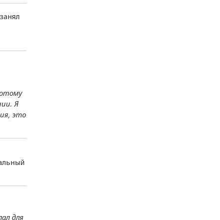
занял
потому
ии. Я
ия, это
альный
лал для