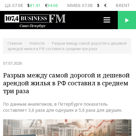
ЦБ 07.08
$
81.41
€
94.06
ММВБ 07.08
$
€
BRENT 07
Переключить
навигацию
Главная
Новости
Разрыв между самой дорогой и дешевой
арендой жилья в РФ составил в среднем три раза
07.07.2026
Разрыв между самой дорогой и дешевой
арендой жилья в РФ составил в среднем
три раза
По данным аналитиков, в Петербурге показатель
составляет 3,6 раза для однушек и 5,6 раза для двушек.