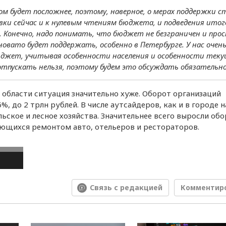
продукции из-за рубежа
 будет посложнее, поэтому, наверное, о мерах поддержки 
вки сейчас и к нулевым чтениям бюджета, и подведения итог
Режим самозанятости
одобряют 33%
. Конечно, надо понимать, что бюджет не безграничен и пр
петербуржцев
ато будет поддержать, особенно в Петербурге. У нас очен
джет, учитывая особенности населения и особенности теку
пускать нельзя, поэтому будем это обсуждать обязательно
 области ситуация значительно хуже. Оборот организаций
%, до 2 трлн рублей. В числе аутсайдеров, как и в городе н
ское и лесное хозяйства. Значительнее всего выросли обо
ающихся ремонтом авто, отельеров и рестораторов.
Связь с редакцией
Комментир