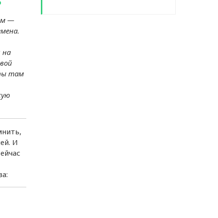
о
ом —
ки
мена.
 на
овой
к
оты там
кую
вки
мнить,
ей. И
 в
ейчас
ов
а:
ан
й