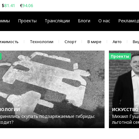
$
81.41
€
94.06
08
$
€
аммы
Проекты
Трансляции
Блоги
О нас
Рекламо
ижимость
Технологии
Спорт
В мире
Авто
Ви
Проекты
НОЛОГИИ
ИСКУССТВО
принялись скупать подзаряжаемые гибриды:
Михаил Гущи
ходит?
льготной се