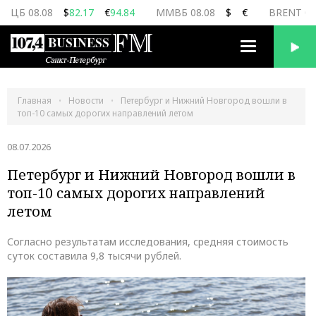
ЦБ 08.08
$
82.17
€
94.84
ММВБ 08.08
$
€
BRENT 08
Переключить
навигацию
Главная
Новости
Петербург и Нижний Новгород вошли в
топ-10 самых дорогих направлений летом
08.07.2026
Петербург и Нижний Новгород вошли в
топ-10 самых дорогих направлений
летом
Согласно результатам исследования, средняя стоимость
суток составила 9,8 тысячи рублей.