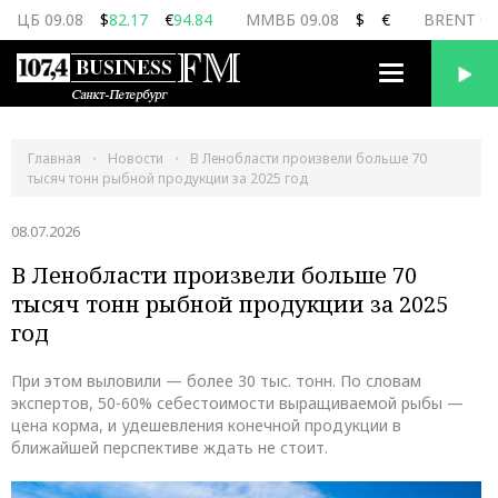
ЦБ 09.08
$
82.17
€
94.84
ММВБ 09.08
$
€
BRENT 09
Переключить
навигацию
Главная
Новости
В Ленобласти произвели больше 70
тысяч тонн рыбной продукции за 2025 год
08.07.2026
В Ленобласти произвели больше 70
тысяч тонн рыбной продукции за 2025
год
При этом выловили — более 30 тыс. тонн. По словам
экспертов, 50-60% себестоимости выращиваемой рыбы —
цена корма, и удешевления конечной продукции в
ближайшей перспективе ждать не стоит.