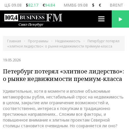
ЦБ 09.08
$
82.17
€
94.84
ММВБ 09.08
$
€
BRENT 09
Переключить
навигацию
Главная
Программы
Недвижимость
Петербург потерял
«элитное лидерство»: о рынке недвижимости премиум-класса
19.05.2026
Петербург потерял «элитное лидерство»:
о рынке недвижимости премиум-класса
Удивительные, хотя в моменте и вполне объяснимые
метаморфозы рубля, нестабильный спрос на недвижимость
в целом, закрытие или ограничение возможностей и,
соответственно, интереса к покупкам в традиционно
престижных направлениях... Сложим все факторы, и
повышенное внимание к элитным проектам Северной
столицы становится очевидным. Но сохраняется ли оно?