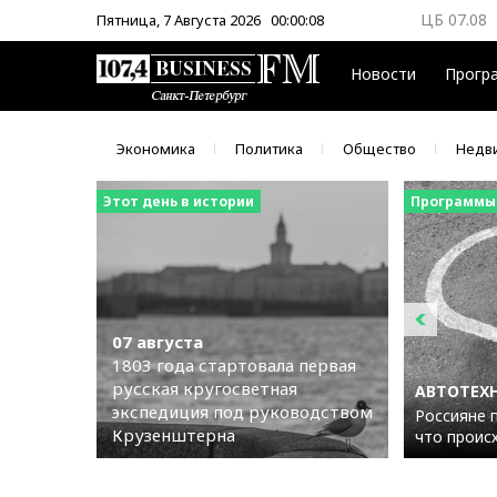
ЦБ 07.08
Пятница, 7 Августа 2026
00:00:10
ММВБ 07.
Новости
Прогр
Экономика
Политика
Общество
Недв
Этот день в истории
Программы
07 августа
1803 года стартовала первая
русская кругосветная
АВТОТЕХ
экспедиция под руководством
Россияне 
Крузенштерна
что проис