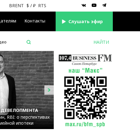
BRENT
$
/ ₽
RTS
дателям
Контакты
Cлушать эфир
део
 ДЕВЕЛОПМЕНТА
н, RBI: о перспективах
мейной ипотеки