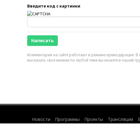
Введите код с картинки
Комментарии на сайте работают в режиме премодерации. В с
высказать свое мнение по любой теме вы можете в нашей гр
Новости
Программы
Проекты
Трансляции
©
2007-2024 Business FM Санкт-Петербург.
12+
Использование материалов
и
правила с
Политика по обработке персональных 