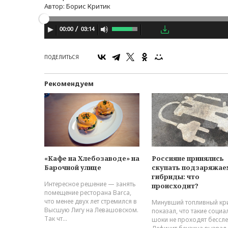
Автор:
Борис Критик
03:14
00:00
ПОДЕЛИТЬСЯ
Рекомендуем
«Кафе на Хлебозаводе» на
Россияне принялись
Барочной улице
скупать подзаряжа
гибриды: что
Интересное решение — занять
происходит?
помещение ресторана Barca,
что менее двух лет стремился в
Минувший топливный кр
Высшую Лигу на Левашовском.
показал, что такие соци
Так чт...
шоки не проходят бессле