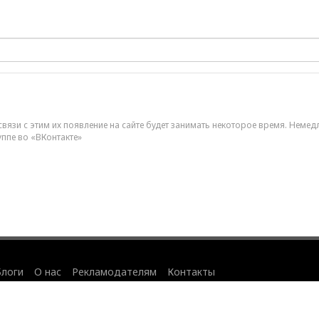
вязи с этим их появление на сайте будет занимать некоторое время. Немед
уппе во «ВКонтакте»
Блоги
О нас
Рекламодателям
Контакты
айта
.
данных