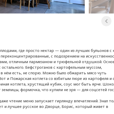
плодами, где просто нектар — один из лучших бульонов с 
ли переконцентрированные, с подозрением на искусственнос
бами, отличным пармезаном и трюфельной отдушкой. Осно
ус остального. Бефстроганов с картофельным муссом,
в нём есть, не спорю. Можно было обжарить мясо чуть
Вот и Пожарская котлета со взбитым пюре из картофеля и
уриная котлета, хрустящий кубик, соус мог быть ярче. Шок
землицы, формочка, что купили не зря — для соцсетей гос
даже чтение меню запускает гирлянду впечатлений. Знал т
ет и лучшее русское во Дворце, Борис, который живет в