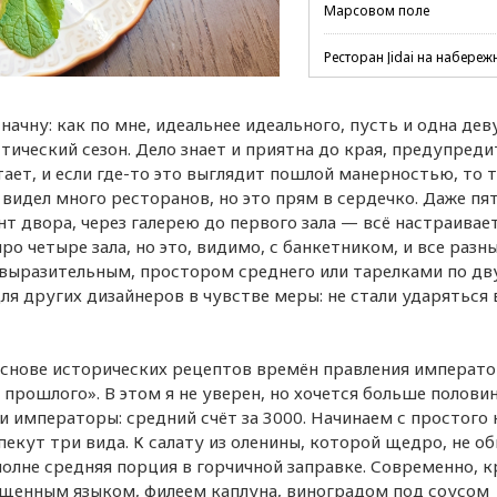
Марсовом поле
Ресторан Jidai на набереж
Адмирала Лазарева
 начну: как по мне, идеальнее идеального, пусть и одна де
стический сезон. Дело знает и приятна до края, предупреди
ает, и если где-то это выглядит пошлой манерностью, то т
 видел много ресторанов, но это прям в сердечко. Даже пя
т двора, через галерею до первого зала — всё настраивает
о четыре зала, но это, видимо, с банкетником, и все разны
 выразительным, простором среднего или тарелками по д
ля других дизайнеров в чувстве меры: не стали ударяться 
основе исторических рецептов времён правления императ
прошлого». В этом я не уверен, но хочется больше полови
и императоры: средний счёт за 3000. Начинаем с простого 
екут три вида. К салату из оленины, которой щедро, не об
олне средняя порция в горчичной заправке. Современно, к
пущенным языком, филеем каплуна, виноградом под соусом