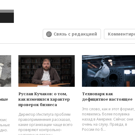
Связь с редакцией
Комментир
Руслан Кучаков: о том,
Технопарк как
емые
как изменился характер
дефицитное настоящее
проверок бизнеса
Это слово, как и этот формат,
появились более полувека
Директор Института проблем
назад в Америке. Сейчас они
правоприменения рассказал,
изис
очень на слуху. Правда, в
какие организации чаще всего
альные
России по б...
проверяют контрольно-
дно.
надзорные органы...