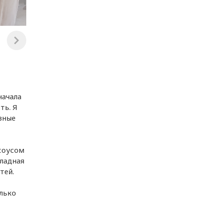
начала
ть. Я
вные
 соусом
оладная
тей.
олько