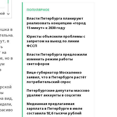
в месяц
ПОПУЛЯРНОЕ
ной
Власти Петербурга планируют
реализовать концепцию «город
15 минут» к 2030 году
вушка в
тельна.
Юристы объяснили проблемы с
ут, в
запретом на выезд по линии
ФССП
ть
 на
Власти Петербурга предложили
е, но в
изменить режим работы
вум
светофоров
в
Вице-губернатор Москаленко
заявил, что в Петербурге растёт
потребительский спрос
орской
Петербургские депутаты массово
ны
удаляют аккаунты в соцсетях
на вид,
идели,
Медианная предлагаемая
зарплата в Петербурге в июле
расиво
составила 92,6 тысячи рублей