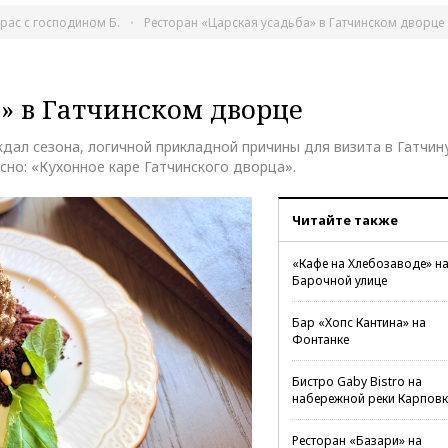
крас с господином Б.
Ресторан «Царская усадьба» в Гатчинском дворце
» в Гатчинском дворце
ждал сезона, логичной прикладной причины для визита в Гатчину
сно: «Кухонное каре Гатчинского дворца».
Читайте также
«Кафе на Хлебозаводе» н
Барочной улице
Бар «Хопс Кантина» на
Фонтанке
Бистро Gaby Bistro на
набережной реки Карповк
Ресторан «Базари» на