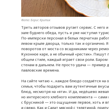
Фото: Борис Критик
Треть авторов отзывов ругает сервис. С него и
зале буднего обеда, пусть и уже наступил тури
По-имперски персонал в белых перчатках работ
левом крыле дворца, только так и органично. Я
поворотов от моста со всадниками через ремон
Кухонное каре, а не обычный «рестик». Пишут пр
общем стиле, каждый играет свои роли. Баром
стенам в дальнем. Не просто удача — пример д
павловские времена.
На сайте читаю «…каждое блюдо создаётся на 
семьи, чтобы подарить вам аутентичные вкусы 
блюд, несмотря на «яти». И да, недёшево жевал
но интересного хлебного комплемента — сами п
с брусникой — это ощущение первое, хоть и вп
и свежо. Как и Салат мясной с телятиной, при