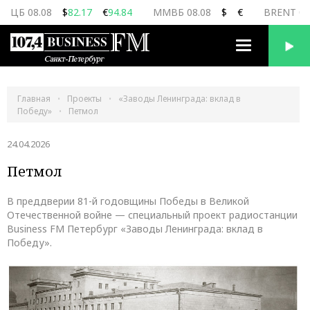
ЦБ 08.08
$
82.17
€
94.84
ММВБ 08.08
$
€
BRENT 08
Переключить
навигацию
Главная
Проекты
«Заводы Ленинграда: вклад в
Победу»
Петмол
24.04.2026
Петмол
В преддверии 81-й годовщины Победы в Великой
Отечественной войне — специальный проект радиостанции
Business FM Петербург «Заводы Ленинграда: вклад в
Победу».