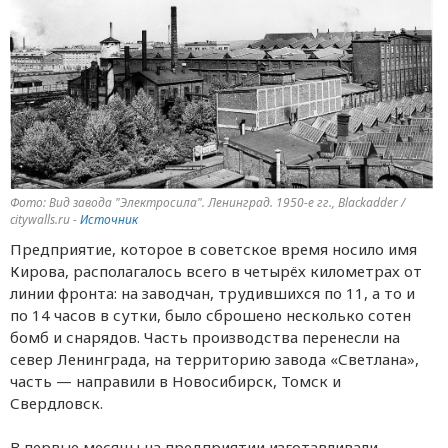
Фото: Вид завода "Электросила". Ленинград. 1950-е гг., Blackadder /
citywalls.ru -
Источник
Предприятие, которое в советское время носило имя
Кирова, располагалось всего в четырёх километрах от
линии фронта: на заводчан, трудившихся по 11, а то и
по 14 часов в сутки, было сброшено несколько сотен
бомб и снарядов. Часть производства перенесли на
север Ленинграда, на территорию завода «Светлана»,
часть — направили в Новосибирск, Томск и
Свердловск.
В первые месяцы на предприятии изготавливали