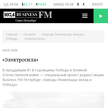
ЦБ 09.08
$
82.17
€
94.84
ММВБ 09.08
$
€
BRENT 09
Переключить
навигацию
Главная
Проекты
«Заводы Ленинграда: вклад в
Победу»
«Электросила»
04.05.2026
«Электросила»
В преддверии 81-й годовщины Победы в Великой
Отечественной войне — специальный проект радиостанции
Business FM Петербург «Заводы Ленинграда: вклад в
Победу».