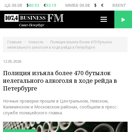
ЦБ 06.08
$
80.93
€
93.19
ММВБ 06.08
$
€
BRENT 06
Переключить
навигацию
Главная
Новости
Полиция изъяла более 470 бутылок
нелегального алкоголя в ходе рейда в Петербурге
12.05.2026
Полиция изъяла более 470 бутылок
нелегального алкоголя в ходе рейда в
Петербурге
Ночные проверки прошли в Центральном, Невском,
Калининском и Московском районах, сообщили в пресс-
службе полицейского главка.