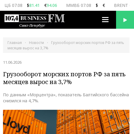
ЦБ 07.08
$
81.41
€
94.06
ММВБ 07.08
$
€
BRENT 07
Переключить
навигацию
Главная
Новости
Грузооборот морских портов РФ за пять
месяцев вырос на 3,7%
11.06.2026
Грузооборот морских портов РФ за пять
месяцев вырос на 3,7%
По данным «Морцентра», показатель Балтийского бассейна
снизился на 4,7%.