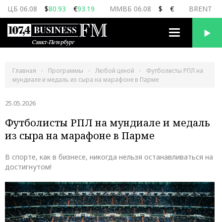
ЦБ 06.08
$
80.93
€
93.19
ММВБ 06.08
$
€
BRENT 06
Переключить
навигацию
Главная
Программы
Любой ценой
Футболисты РПЛ на
мундиале и медаль из сыра на марафоне в Парме
25.05.2026
Футболисты РПЛ на мундиале и медаль
из сыра на марафоне в Парме
В спорте, как в бизнесе, никогда нельзя останавливаться на
достигнутом!