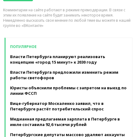
Комментарии на сайте работают в режиме премодерации. В связи с
этим их появление на сайте будет занимать некоторое время.
Немедленно высказать свое мнение по любой теме вы можете в нашей
группе во «ВКонтакте»
ПОПУЛЯРНОЕ
Власти Петербурга планируют реализовать
концепцию «город 15 минут» к 2030 году
Власти Петербурга предложили изменить режим
работы светофоров
Юристы объяснили проблемы с запретом на выезд по
линии ФССП
Вице-губернатор Москаленко заявил, что в
Петербурге растёт потребительский спрос
Медианная предлагаемая зарплата в Петербурге в
июле составила 92,6 тысячи рублей
Петербургские депутаты массово удаляют аккаунты