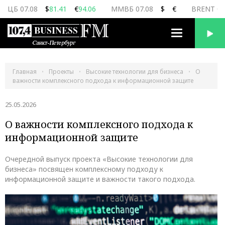
ЦБ 07.08
$
81.41
€
94.06
ММВБ 07.08
$
€
BRENT 07
Переключить
навигацию
Главная
Проекты
Высокие технологии для бизнеса
О
важности комплексного подхода к информационной защите
25.05.2026
О важности комплексного подхода к
информационной защите
Очередной выпуск проекта «Высокие технологии для
бизнеса» посвящен комплексному подходу к
информационной защите и важности такого подхода.