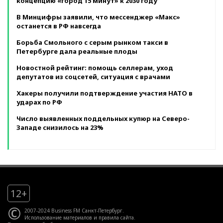
концепцию «город 15 минут» к 2030 году
В Минцифры заявили, что мессенджер «Макс»
останется в РФ навсегда
Борьба Смольного с серым рынком такси в
Петербурге дала реальные плоды
Новостной рейтинг: помощь селлерам, уход
депутатов из соцсетей, ситуация с врачами
Хакеры получили подтверждение участия НАТО в
ударах по РФ
Число выявленных поддельных купюр на Северо-
Западе снизилось на 23%
12+
©
2007-2024 Business FM Санкт-Петербург.
Использование материалов
и
правила сайта
.