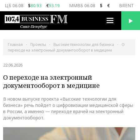
ЦБ 06.08
$
80.93
€
93.19
ММВБ 06.08
$
€
BRENT 06
Переключить
навигацию
Главная
Проекты
Высокие технологии для бизнеса
О
переходе на электронный документооборот в медицине
22.06.2026
О переходе на электронный
документооборот в медицине
В новом выпуске проекта «Высокие технологии для
бизнеса» речь пойдет о цифровизации медицинской сферы
в России, а именно — переходе врачей на электронный
документооборот.