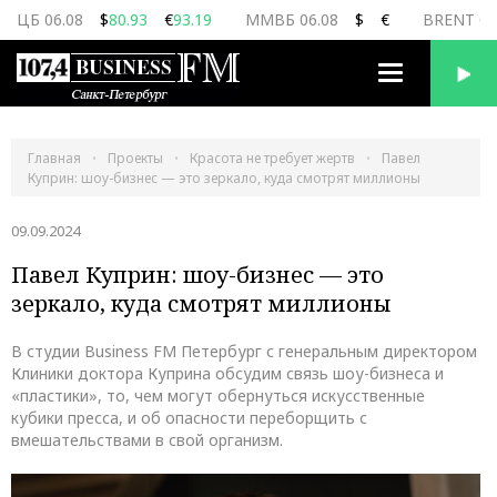
ЦБ 06.08
$
80.93
€
93.19
ММВБ 06.08
$
€
BRENT 06
Переключить
навигацию
Главная
Проекты
Красота не требует жертв
Павел
Куприн: шоу-бизнес — это зеркало, куда смотрят миллионы
09.09.2024
Павел Куприн: шоу-бизнес — это
зеркало, куда смотрят миллионы
В студии Business FM Петербург с генеральным директором
Клиники доктора Куприна обсудим связь шоу-бизнеса и
«пластики», то, чем могут обернуться искусственные
кубики пресса, и об опасности переборщить с
вмешательствами в свой организм.