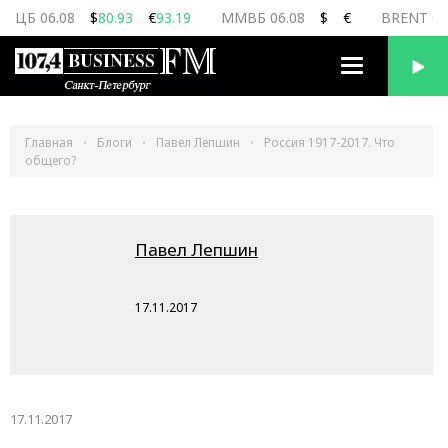
ЦБ 06.08
$
80.93
€
93.19
ММВБ 06.08
$
€
BRENT 06
Переключить
навигацию
Главная
Блоги
Павел Лепшин
Россия 1917-2017. Что
общего?
Павел Лепшин
17.11.2017
17.11.2017