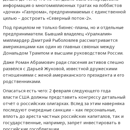
информация о многомиллионных тратах на лоббистов
«дочки» «Газпрома», предпринимаемых с единственной
целью – достроить «Северный поток-2».
Под прицелом не только бизнес-планы, но и отдельные
предприниматели. Бывший владелец «Уралкалия»
миллиардер Дмитрий Рыболовлев рассматривается
американцами как один из главных связных между
Дональдом Трампом и высшим руководством России.
Даже Роман Абрамович ради спасения активов спешно
развёлся с Дарьей Жуковой, известной дружескими
отношениями с женой американского президента и его
родственниками.
Опасаться есть чего: 2 февраля следующего года
власти США должны представить конгрессу детальный
отчёт о российских олигархах. Вслед за этим наверняка
последуют очередные санкции – как персональные,
вплоть до ареста частных российских капиталов, так и
государственные, например, запрет инвестировать в
российские гособлигации.