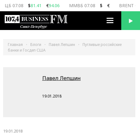
ЦБ 07.08
$
81.41
€
94.06
ММВБ 07.08
$
€
BRENT 07
Переключить
навигацию
Главная
Блоги
Павел Лепшин
Пугливые российские
банки и Госдеп США
Павел Лепшин
19.01.2018
19.01.2018