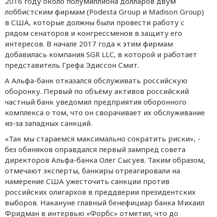
2016 году около полумиллиона долларов двум
лоббистским фирмам (Podesta Group и Madison Group)
в США, которые должны были провести работу с
рядом сенаторов и конгрессменов в защиту его
интересов. В начале 2017 года к этим фирмам
добавилась компания SGR LLC, в которой и работает
представитель Грефа Эдиссон Смит.
А Альфа-банк отказался обслуживать российскую
оборонку. Первый по объёму активов российский
частный банк уведомил предприятия оборонного
комплекса о том, что он сворачивает их обслуживание
из-за западных санкций.
«Так мы стараемся максимально сократить риски», -
без обиняков оправдался первый зампред совета
директоров Альфа-банка Олег Сысуев. Таким образом,
отмечают эксперты, банкиры отреагировали на
намерение США ужесточить санкции против
российских олигархов в преддверии президентских
выборов. Накануне главный бенефициар банка Михаил
Фридман в интервью «Форбс» отметил, что до