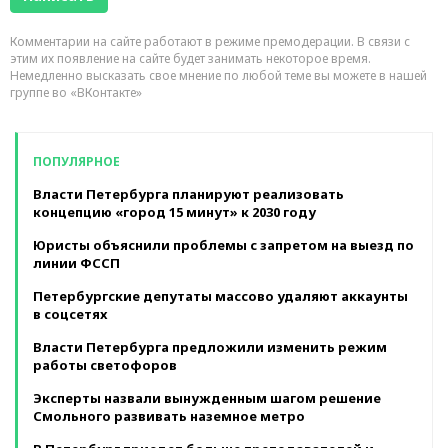
Комментарии на сайте работают в режиме премодерации. В связи с
этим их появление на сайте будет занимать некоторое время.
Немедленно высказать свое мнение по любой теме вы можете в нашей
группе во «ВКонтакте»
ПОПУЛЯРНОЕ
Власти Петербурга планируют реализовать
концепцию «город 15 минут» к 2030 году
Юристы объяснили проблемы с запретом на выезд по
линии ФССП
Петербургские депутаты массово удаляют аккаунты
в соцсетях
Власти Петербурга предложили изменить режим
работы светофоров
Эксперты назвали вынужденным шагом решение
Смольного развивать наземное метро