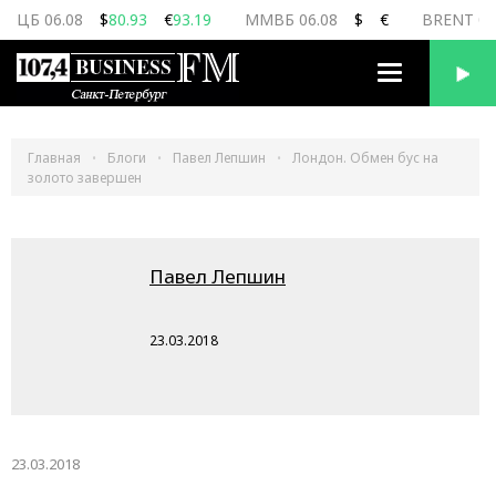
ЦБ 06.08
$
80.93
€
93.19
ММВБ 06.08
$
€
BRENT 06
Переключить
навигацию
Главная
Блоги
Павел Лепшин
Лондон. Обмен бус на
золото завершен
Павел Лепшин
23.03.2018
23.03.2018