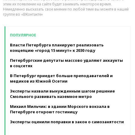
этим их появление на сайте будет занимать некоторое время.
Немедленно высказать свое мнение по любой теме вы можете в нашей
группе во «ВКонтакте»
ПОПУЛЯРНОЕ
Власти Петербурга планируют реализовать
концепцию «город 15 минут» к 2030 году
Петербургские депутаты массово удаляют аккаунты
в соцсетях
В Петербург приедет больше преподавателей и
медиков из Южной Осетии
Эксперты назвали вынужденным шагом решение
Смольного развивать наземное метро
Михаил Мильчик: в здании Морского вокзала в
Петербурге откроют гостиницу
Эксперты оценили поправки в закон о самозанятости