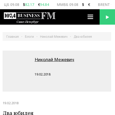
ЦБ 09.08
$
82.17
€
94.84
ММВБ 09.08
$
€
BRENT 09
Переключить
навигацию
Главная
Блоги
Николай Межевич
Два юбилея
Николай Межевич
19.02.2018
19.02.2018
Два юбилея