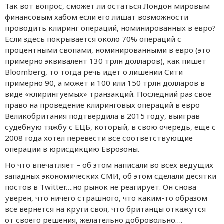
Так вот вопрос, сможет ли остаться Лондон мировым
финансовым хабом если его лишат возможности
проводить клиринг операций, номинированных в евро?
Если здесь покрывается около 70% операций с
процентными свопами, номинированными в евро (это
примерно эквивалент 130 трлн долларов), как пишет
Bloomberg, то тогда речь идет о лишении Сити
примерно 90, а может и 100 или 150 трлн долларов в
виде «клирингуемых» транзакций. Последний раз свое
право на проведение клиринговых операций в евро
Великобритания подтвердила в 2015 году, выиграв
судебную тяжбу с ЕЦБ, который, в свою очередь, еще с
2008 года хотел перевести все соответствующие
операции в юрисдикцию Еврозоны.
Но что впечатляет – об этом написали во всех ведущих
западных экономических СМИ, об этом сделали десятки
постов в Twitter….но рынок не реагирует. Он снова
уверен, что ничего страшного, что каким-то образом
все вернется на круги своя, что британцы откажутся
от своего решения, желательно добровольно….