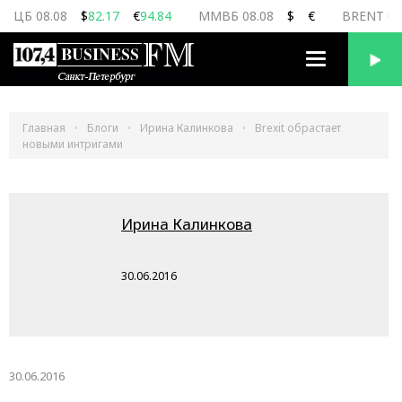
ЦБ 08.08
$
82.17
€
94.84
ММВБ 08.08
$
€
BRENT 08
Переключить
навигацию
Главная
Блоги
Ирина Калинкова
Brexit обрастает
новыми интригами
Ирина Калинкова
30.06.2016
30.06.2016