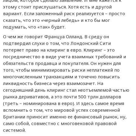
лицом, которое сделало заявление. И мне кажется к
этому стоит прислушаться. Хотя есть и другой
вариант. Если заложенный риск реализуется – просто
сказать, что это «черный лебедь» и кто бы мог
подумать, что «так» будет.
О чем же говорит Француа Олланд. В среду он
подтвердил слухи о том, что Лондонский Сити
потеряет право на клиринг в евро. Клиринг – это
посредничество в виде учета взаимных требований и
обязательств продавца и покупателя. Он нужен для
того, чтобы минимизировать риски неплатежей по
многочисленным транзакциям и точечно повысить
ликвидность бизнеса через взаимозачет. На
сегодняшний день клиринг стал неотъемлемой частью
рынка деривативов, а это почти 500 трлн долларов
(треть – номинирована в евро). И здесь самое время
вспомнить о том, что мировой успех современной
Британии приносит именно ее финансовый рынок, ну,
само собой, совместно с многовековой правовой
системой.