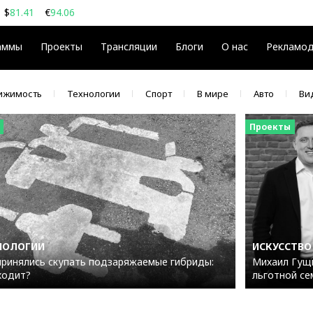
$
81.41
€
94.06
08
$
€
аммы
Проекты
Трансляции
Блоги
О нас
Рекламо
ижимость
Технологии
Спорт
В мире
Авто
Ви
Проекты
НОЛОГИИ
ИСКУССТВО
принялись скупать подзаряжаемые гибриды:
Михаил Гущи
ходит?
льготной се