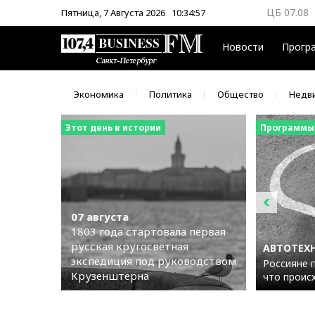
ЦБ 07.08
Пятница, 7 Августа 2026
10:34:58
ММВБ 07.
Новости
Прогр
Экономика
Политика
Общество
Недв
Этот день в истории
Программы
07 августа
1803 года стартовала первая
русская кругосветная
АВТОТЕХ
экспедиция под руководством
Россияне 
Крузенштерна
что проис