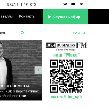
BRENT
$
/ ₽
RTS
дателям
Контакты
Cлушать эфир
део
 ДЕВЕЛОПМЕНТА
н, RBI: о перспективах
мейной ипотеки