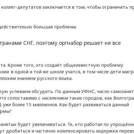
коллег-депутатов заключается в том, чтобы ограничить п
действительно большая проблема.
странами СНГ, поэтому оргнабор решает не все
та. Кроме того, это создаёт общеизвестную проблему
нии: в одной и той же школе учатся, в том числе дети миг
 плохим знанием русского языка.
рую успеваем обсудить. По данным УФНС, число самозанят
то сопоставимо с населением таких городов, как Волгогра
 уже более 15 миллионов. Как будет развиваться данный
ормы?
занятых будет увеличиваться. Те, кто работал по упрощённ
дут дробиться и частично компенсировать издержки пере