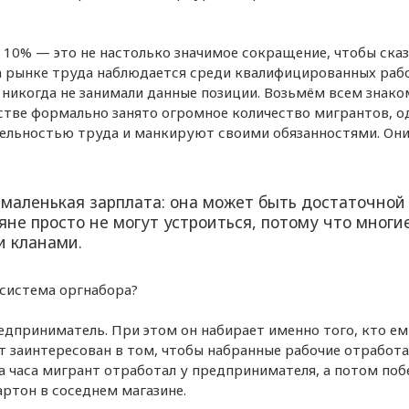
 10% — это не настолько значимое сокращение, чтобы ска
на рынке труда наблюдается среди квалифицированных раб
никогда не занимали данные позиции. Возьмём всем знак
тве формально занято огромное количество мигрантов, о
ельностью труда и манкируют своими обязанностями. Они
 маленькая зарплата: она может быть достаточной
яне просто не могут устроиться, потому что многи
и кланами.
система оргнабора?
редприниматель. При этом он набирает именно того, кто ем
дет заинтересован в том, чтобы набранные рабочие отработа
ва часа мигрант отработал у предпринимателя, а потом поб
ртон в соседнем магазине.