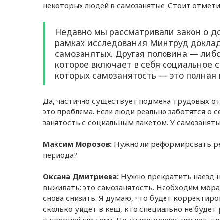
некоторых людей в самозанятые. Стоит отметит
Недавно мы рассматривали закон о до
рамках исследования Минтруд доклад
самозанятых. Другая половина — либо
которое включает в себя социальное 
которых самозанятость — это полная 
Да, частично существует подмена трудовых о
это проблема. Если люди реально заботятся о с
занятость с социальным пакетом. У самозаняты
Максим Морозов:
Нужно ли реформировать ре
периода?
Оксана Дмитриева:
Нужно прекратить наезд н
выживать: это самозанятость. Необходим мора
снова снизить. Я думаю, что будет корректиро
сколько уйдёт в кеш, кто специально не будет 
к прежней системе. По «упрощёнке» предел, ко