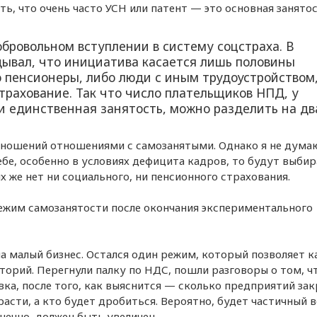
ь, что очень часто УСН или патент — это основная занятос
бровольном вступлении в систему соцстраха. В
ывал, что инициатива касается лишь половины
 пенсионеры, либо люди с иным трудоустройством
страхование. Так что число плательщиков НПД, у
и единственная занятость, можно разделить на дв
тношений отношениями с самозанятыми. Однако я не думаю
ебе, особенно в условиях дефицита кадров, то будут выби
х же нет ни социального, ни пенсионного страхования.
жим самозанятости после окончания экспериментального
а малый бизнес. Остался один режим, который позволяет к
торий. Перегнули палку по НДС, пошли разговоры о том, ч
вка, после того, как выяснится — сколько предприятий зак
расти, а кто будет дробиться. Вероятно, будет частичный 
нечно, должен быть увеличен.