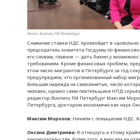
Фото: Business FM Петербург
Снижение ставки НДС произойдет в «довольно к
председатель комитета Госдумы по финансовом
его словам, главное — дать бизнесу возможнос
требованиям. Кроме финансовых проблем, пре
этом число мигрантов в Петербурге за год сок
предупредили, что организованный набор мигр
Большая надежда на самозанятых, число котор
человек, однако сами плательщики НПД серьёз
редактор Business FM Петербург Максим Моро
Петербурга, доктором экономических наук Ок
Максим Морозов:
Начнём с повышения НДС. Ка
Оксана Дмитриева:
Я отношусь к этому крайн
законодательстве. Более того, я вносила на от