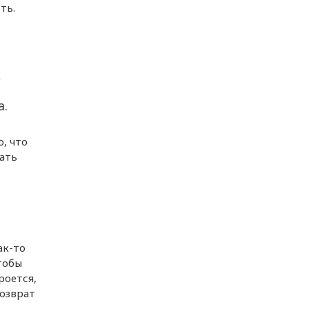
ть.
,
а.
, что
рать
ак-то
тобы
роется,
возврат