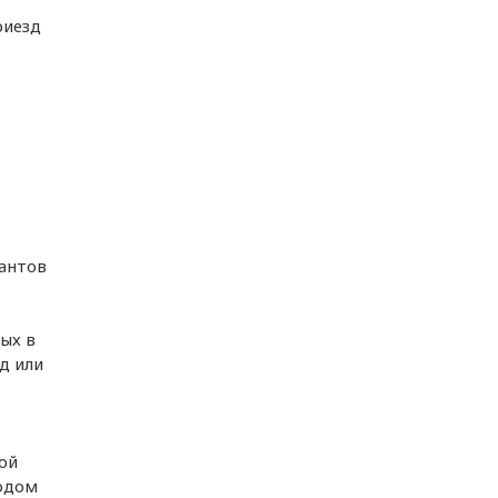
риезд
рантов
ых в
д или
ой
водом