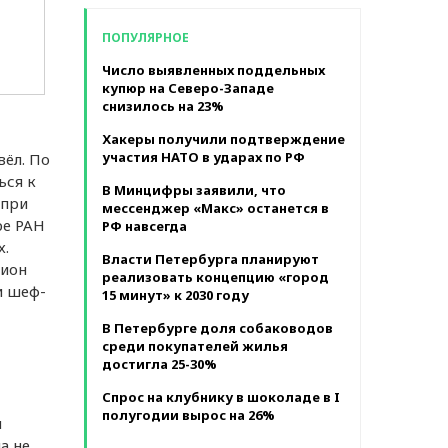
в месяц
ПОПУЛЯРНОЕ
Число выявленных поддельных
купюр на Северо-Западе
снизилось на 23%
Хакеры получили подтверждение
участия НАТО в ударах по РФ
ёл. По
ься к
В Минцифры заявили, что
 при
мессенджер «Макс» останется в
ре РАН
РФ навсегда
х.
Власти Петербурга планируют
лион
реализовать концепцию «город
и шеф-
15 минут» к 2030 году
В Петербурге доля собаководов
среди покупателей жилья
достигла 25-30%
Спрос на клубнику в шоколаде в I
полугодии вырос на 26%
м
а не