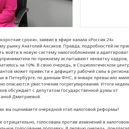
ороткие сроки», заявил в эфире канала «Россия 24»
у рынку Анатолий Аксаков. Правда, подробностей не прив
ть войти в новую систему налогообложения и адаптироват
дприниматели по-прежнему испытывают нехватку кадров,
ратилось на 10%. В свою очередь, в Социологическом цент
антов может привести к дефициту рабочей силы в региона
ых в Петербурге, по данным ФНС, в январе превысило мил
но опасаются ужесточения госрегулирования. Итоги недел
зов обсуждает с депутатом Государственной думы от
саной Дмитриевой.
к вы оцениваете очередной этап налоговой реформы?
е отрицательно, голосовала против изменений в налогово
дельное голосование поправку. В первую очередь, предлагал