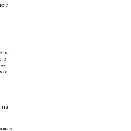
ло и
ия на
ого
 не
 что
 на
 можно