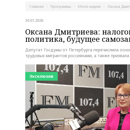
Главная
Программы
Итоги недели
Оксана Дмит
30.01.2026
Оксана Дмитриева: налого
политика, будущее самоз
Депутат Госдумы от Петербурга перечислила осно
трудовых мигрантов россиянами, а также призвала
Эксклюзив