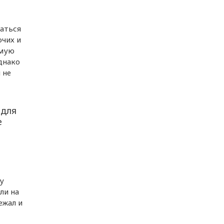
заться
очих и
омую
днако
 не
 для
е
у
ли на
ежал и