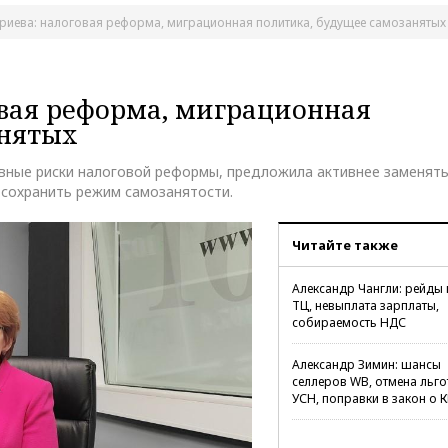
риева: налоговая реформа, миграционная политика, будущее самозанятых
вая реформа, миграционная
анятых
вные риски налоговой реформы, предложила активнее заменят
 сохранить режим самозанятости.
Читайте также
Александр Чангли: рейды 
ТЦ, невыплата зарплаты,
собираемость НДС
Александр Зимин: шансы
селлеров WB, отмена льго
УСН, поправки в закон о 