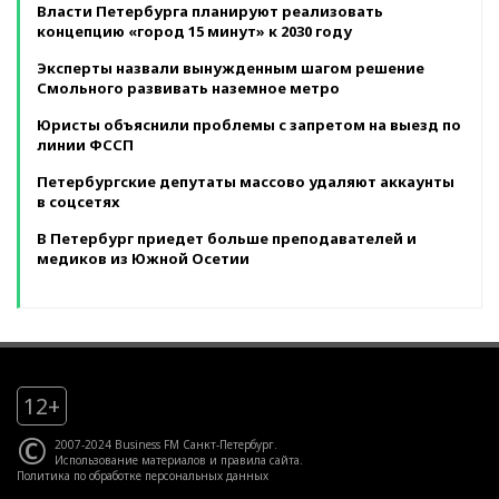
Власти Петербурга планируют реализовать
концепцию «город 15 минут» к 2030 году
Эксперты назвали вынужденным шагом решение
Смольного развивать наземное метро
Юристы объяснили проблемы с запретом на выезд по
линии ФССП
Петербургские депутаты массово удаляют аккаунты
в соцсетях
В Петербург приедет больше преподавателей и
медиков из Южной Осетии
12+
©
2007-2024 Business FM Санкт-Петербург.
Использование материалов
и
правила сайта
.
Политика по обработке персональных данных