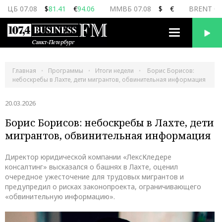
ЦБ 07.08
$
81.41
€
94.06
ММВБ 07.08
$
€
BRENT 07
Переключить
навигацию
Главная
Программы
Итоги недели
Борис Борисов:
небоскребы в Лахте, дети мигрантов, обвинительная информация
20.03.2026
Борис Борисов: небоскребы в Лахте, дети
мигрантов, обвинительная информация
Директор юридической компании «ЛексКледере
консалтинг» высказался о башнях в Лахте, оценил
очередное ужесточение для трудовых мигрантов и
предупредил о рисках законопроекта, ограничивающего
«обвинительную информацию».