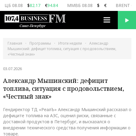
ЦБ 08.08
$
82.17
€
94.84
ММВБ 08.08
$
€
BRENT 08
Переключить
навигацию
Главная
Программы
Итоги недели
Александр
Мышинский: дефицит топлива, ситуация с продовольствием,
«Честный знак»
03.07.2026
Александр Мышинский: дефицит
топлива, ситуация с продовольствием,
«Честный знак»
Гендиректор ТД «РеалЪ» Александр Мышинский рассказал о
дефиците топлива на АЗС, оценил риски, связанные с
доставкой продуктов в Петербург, и высказался о
внедрении технического средства получения информации о
товаре.