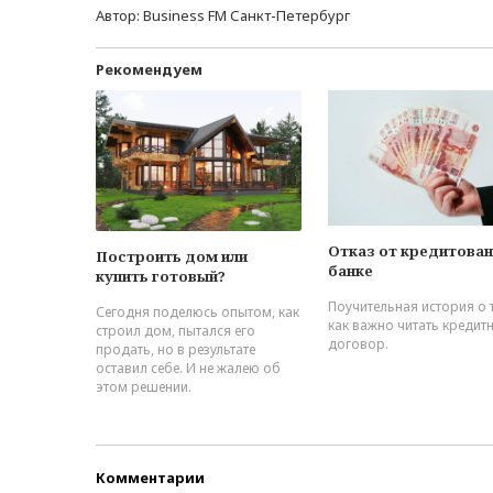
Автор:
Business FM Санкт-Петербург
Рекомендуем
Отказ от кредитован
Построить дом или
банке
купить готовый?
Поучительная история о 
Сегодня поделюсь опытом, как
как важно читать кредит
строил дом, пытался его
договор.
продать, но в результате
оставил себе. И не жалею об
этом решении.
Комментарии