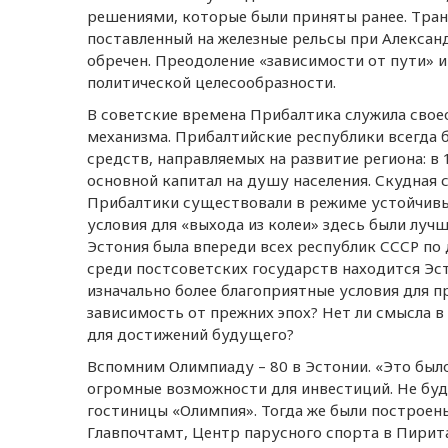
решениями, которые были приняты ранее. Транз
поставленный на железные рельсы при Алексан
обречен. Преодоление «зависимости от пути» и
политической целесообразности.
В советские времена Прибалтика служила сво
механизма. Прибалтийские республики всегда б
средств, направляемых на развитие региона: в
основной капитал на душу населения. Скудная 
Прибалтики существовали в режиме устойчив
условия для «выхода из колеи» здесь были луч
Эстония была впереди всех республик СССР по
среди постсоветских государств находится Эст
изначально более благоприятные условия для п
зависимость от прежних эпох? Нет ли смысла в
для достижений будущего?
Вспомним Олимпиаду – 80 в Эстонии. «Это был
огромные возможности для инвестиций. Не будь
гостиницы «Олимпия». Тогда же были построен
Главпочтамт, Центр парусного спорта в Пирита