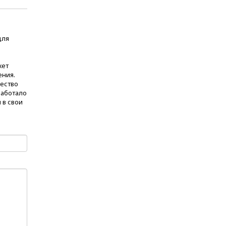
для
жет
ения.
чество
работало
 в свои