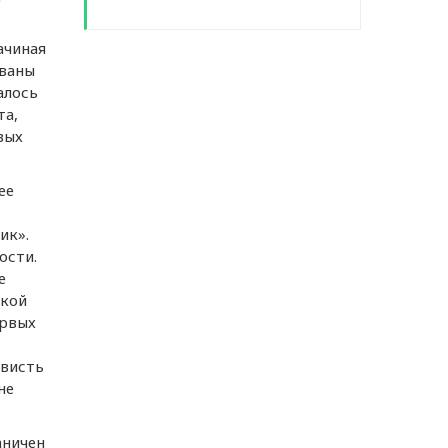
ачиная
ованы
алось
та,
вых
ее
ик».
ости.
е
ской
ервых
ависть
не
аничен