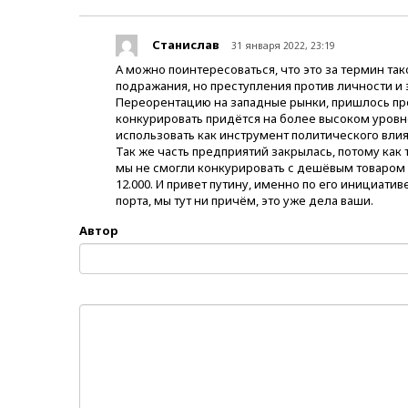
Станислав
31 января 2022, 23:19
А можно поинтересоваться, что это за термин т
подражания, но преступления против личности и 
Переорентацию на западные рынки, пришлось пров
конкурировать придётся на более высоком уровн
использовать как инструмент политического влия
Так же часть предприятий закрылась, потому как
мы не смогли конкурировать с дешёвым товаром и
12.000. И привет путину, именно по его инициатив
порта, мы тут ни причём, это уже дела ваши.
Автор