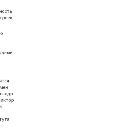
ность
строек
но
ловный
ится
емен
ксандр
Виктор
в
тута