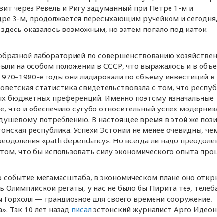
ит через Ревель и Ригу задуманный при Петре 1-м и
дре 3-м, продолжается пересыхающим ручейком и сегодня,
 здесь оказалось возможным, но затем попало под каток
еобразной лабораторией по совершенствованию хозяйстве
ыли на особом положении в СССР, что выражалось и в объ
 1970–1980-е годы они лидировали по объему инвестиций в
советская статистика свидетельствовала о том, что респу
ых бюджетных преференций. Именно поэтому изначальные
ше, что и обеспечило сугубо относительный успех модерниз
 душевому потреблению. В настоящее время в этой же поз
онская республика. Успехи Эстонии не менее очевидны, че
реодоления «path dependancy». Но всегда ли надо преодоле
 том, что бы использовать силу экономического опыта про
о событие мегамасштаба, в экономическом плане оно откр
 Олимпийской регаты, у нас не было бы Пирита теэ, телеб
ы Горхолл — грандиозное для своего времени сооружение,
». Так 10 лет назад
писал
эстонский журналист Арго Идеон