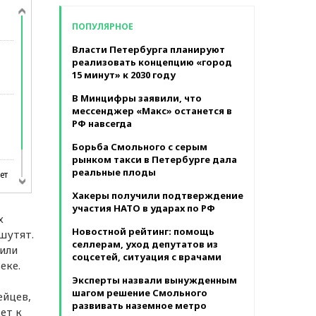
в месяц
ПОПУЛЯРНОЕ
Власти Петербурга планируют
реализовать концепцию «город
и
15 минут» к 2030 году
В Минцифры заявили, что
мессенджер «Макс» останется в
РФ навсегда
Борьба Смольного с серым
рынком такси в Петербурге дала
реальные плоды
ет
Хакеры получили подтверждение
участия НАТО в ударах по РФ
х
Новостной рейтинг: помощь
шутят.
селлерам, уход депутатов из
или
соцсетей, ситуация с врачами
еке.
Эксперты назвали вынужденным
шагом решение Смольного
ейцев,
развивать наземное метро
ет к