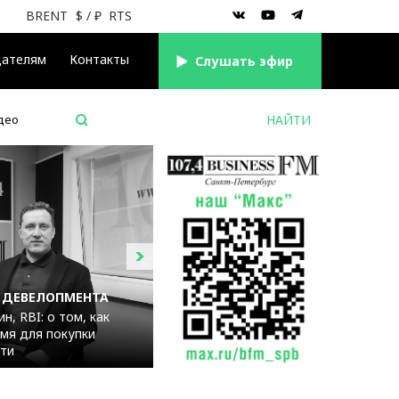
BRENT
$
/ ₽
RTS
дателям
Контакты
Cлушать эфир
део
 ДЕВЕЛОПМЕНТА
н, RBI: о том, как
мя для покупки
ти