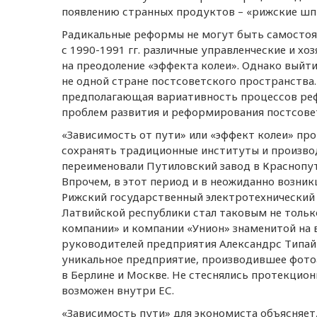
появлению странных продуктов – «рижские шпр
Радикальные реформы не могут быть самостоят
с 1990-1991 гг. различные управленческие и х
на преодоление «эффекта колеи». Однако выйт
не одной стране постсоветского пространства.
предполагающая вариативность процессов реф
проблем развития и реформирования постсове
«Зависимость от пути» или «эффект колеи» про
сохранять традиционные институты и произво
переименовали Путиловский завод в Краснопут
Впрочем, в этот период и в неожиданно возни
Рижский государственный электротехнический
Латвийской республики стал таковым не толь
компании» и компании «Унион» знаменитой на 
руководителей предприятия Александрс Типай
уникальное предприятие, производившее фотоа
в Берлине и Москве. Не стеснялись протекцион
возможен внутри ЕС.
«Зависимость пути» для экономиста объясняет