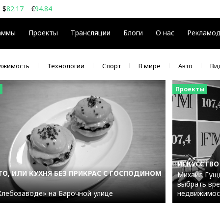
$
82.17
€
94.84
08
$
€
аммы
Проекты
Трансляции
Блоги
О нас
Рекламо
ижимость
Технологии
Спорт
В мире
Авто
Ви
Проекты
ИСКУССТВО
О, ИЛИ КУХНЯ БЕЗ ПРИКРАС С ГОСПОДИНОМ
Михаил Гущи
выбрать вре
Хлебозаводе» на Барочной улице
недвижимос