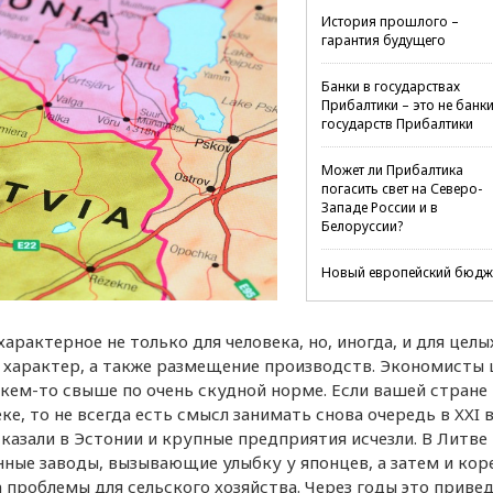
История прошлого –
гарантия будущего
Банки в государствах
Прибалтики – это не банк
государств Прибалтики
Может ли Прибалтика
погасить свет на Северо-
Западе России и в
Белоруссии?
Новый европейский бюдж
и экономика государств
Прибалтики
арактерное не только для человека, но, иногда, и для целы
и характер, а также размещение производств. Экономисты 
ем-то свыше по очень скудной норме. Если вашей стране 
, то не всегда есть смысл занимать снова очередь в XXI в
казали в Эстонии и крупные предприятия исчезли. В Литве
нные заводы, вызывающие улыбку у японцев, а затем и кор
 проблемы для сельского хозяйства. Через годы это привед