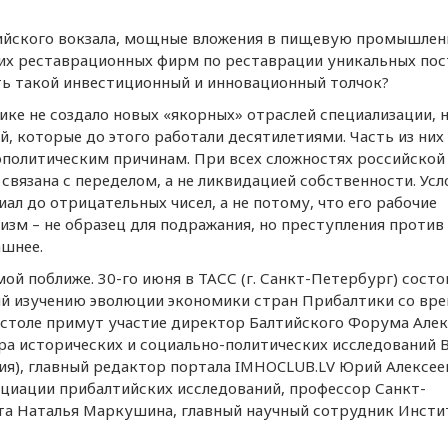
ийского вокзала, мощные вложения в пищевую промышлен
ских реставрационных фирм по реставрации уникальных по
ть такой инвестиционный и инновационный толчок?
ке не создало новых «якорных» отраслей специализации, 
ей, которые до этого работали десятилетиями. Часть из них
нополитическим причинам. При всех сложностях российской
 связана с переделом, а не ликвидацией собственности. Ус
ал до отрицательных чисел, а не потому, что его рабочие
изм – не образец для подражания, но преступления против
ашнее.
ой поближе. 30-го июня в ТАСС (г. Санкт-Петербург) состо
й изучению эволюции экономики стран Прибалтики со вр
 столе примут участие директор Балтийского Форума Але
тра исторических и социально-политических исследований 
ния), главный редактор портала IMHOCLUB.LV Юрий Алексее
оциации прибалтийских исследований, профессор Санкт-
та Наталья Маркушина, главный научный сотрудник Инсти