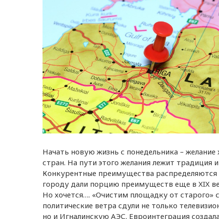
Начать новую жизнь с понедельника – желание х
стран. На пути этого желания лежит традиция 
Конкурентные преимущества распределяются к
городу дали порцию преимуществ еще в XIX веке
Но хочется…. «Очистим площадку от старого» с
политические ветра сдули не только телевизио
но и Игналинскую АЭС. Евроинтеграция создала