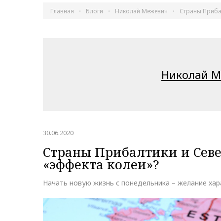
Главная
Блоги
Николай Межевич
Страны Прибал
Николай М
30.06.2020
Страны Прибалтики и Север
«эффекта колеи»?
Начать новую жизнь с понедельника – желание хара