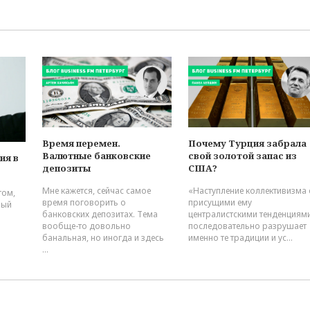
Время перемен.
Почему Турция забрала
Валютные банковские
свой золотой запас из
ия в
депозиты
США?
Мне кажется, сейчас самое
«Наступление коллективизма 
том,
время поговорить о
присущими ему
ный
банковских депозитах. Тема
централистскими тенденциям
вообще-то довольно
последовательно разрушает
банальная, но иногда и здесь
именно те традиции и ус...
...