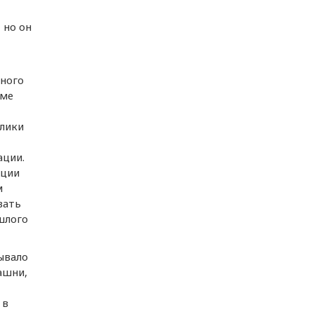
 но он
нного
еме
блики
ации.
иции
м
вать
шлого
ывало
ашни,
 в