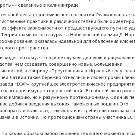
оты» - сделанные в Калининграде.
ельной целью экономического развития. Реализованные н
озяйственные практики в различной степени были ориентир
и из эффекта зависимости от предшествующего пути не уд
 Теория знаменитого лауреата Нобелевской премии Д. Нор
ормирования, оказалась идеальной для объяснения ключе
тского пространства.
исходит потому, что в ряде случаев дешевле и рациональн
дства, чем создавать совершенно новые. Большевики
иловский, а фабрику «Треугольник» в «Красный треугольн
кшей Латвии также бережно отнеслись к своей промышленн
 завод «ВЭФ» крупнейшее электротехническое предприяти
ко благодаря имуществу российской «Всеобщей электриче
всю империю, но и разумному протекционизму. Один из п
нис добился введения высоких таможенных пошлин. Это
ппараты и пылесосы, телефоны и истребители вызывала з
изма и в Эстонии. Но протекционизм страны участника ЕС 
, то каким образом набор решений текущего момента огр