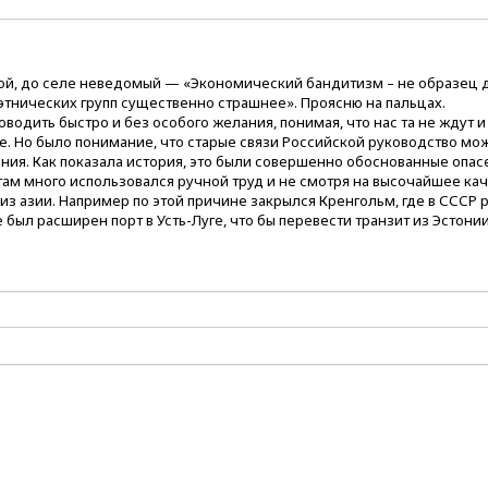
акой, до селе неведомый — «Экономический бандитизм – не образец 
этнических групп существенно страшнее». Проясню на пальцах.
одить быстро и без особого желания, понимая, что нас та не ждут и
е. Но было понимание, что старые связи Российской руководство мо
ния. Как показала история, это были совершенно обоснованные опас
 там много использовался ручной труд и не смотря на высочайшее ка
з азии. Например по этой причине закрылся Кренгольм, где в СССР 
е был расширен порт в Усть-Луге, что бы перевести транзит из Эстонии