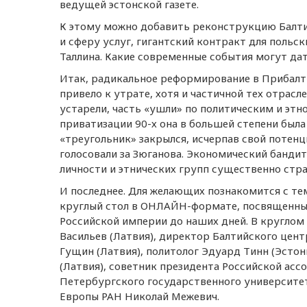
ведущей эстонской газете.
К этому можно добавить реконструкцию Балт
и сферу услуг, гигантский контракт для поль
Таллина. Какие современные события могут да
Итак, радикальное реформирование в Прибалти
привело к утрате, хотя и частичной тех отрасл
устарели, часть «ушли» по политическим и эт
приватизации 90-х она в большей степени была
«треугольник» закрылся, исчерпав свой потенци
голосовали за Зюганова. Экономический бандит
личности и этнических групп существенно стр
И последнее. Для желающих познакомится с тем
круглый стол в ОНЛАЙН-формате, посвященны
Российской империи до наших дней. В круглом
Васильев (Латвия), директор Балтийского цен
Гущин (Латвия), политолог Эдуард Тинн (Эсто
(Латвия), советник президента Российской асс
Петербургского государственного университе
Европы РАН Николай Межевич.