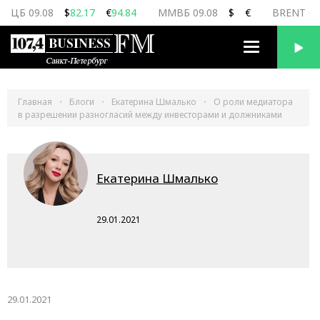
ЦБ 09.08
$
82.17
€
94.84
ММВБ 09.08
$
€
BRENT 09
Переключить
навигацию
Главная
Блоги
Екатерина Шмалько
О роли медиатора
в разрешении разногласий между инвесторами и должниками
Екатерина Шмалько
29.01.2021
29.01.2021