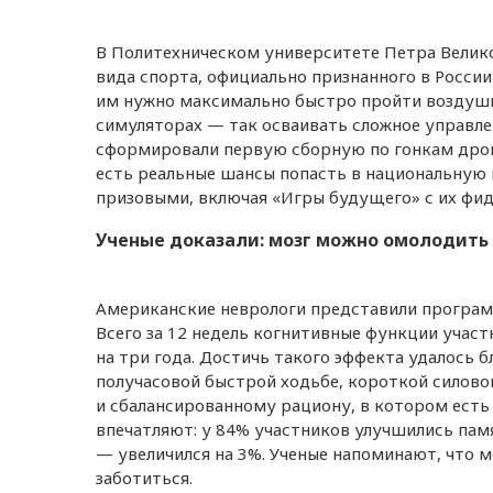
В Политехническом университете Петра Велик
вида спорта, официально признанного в России
им нужно максимально быстро пройти воздушну
симуляторах — так осваивать сложное управлени
сформировали первую сборную по гонкам дрон
есть реальные шансы попасть в национальную
призовыми, включая «Игры будущего» с их фи
Ученые доказали: мозг можно омолодить 
Американские неврологи представили программ
Всего за 12 недель когнитивные функции участ
на три года. Достичь такого эффекта удалось
получасовой быстрой ходьбе, короткой силово
и сбалансированному рациону, в котором есть 
впечатляют: у 84% участников улучшились памя
— увеличился на 3%. Ученые напоминают, что м
заботиться.