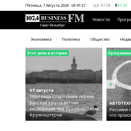
ЦБ 07.08
$
81.41
Пятница, 7 Августа 2026
03:41:38
ММВБ 07.08
$
€
Новости
Прогр
Экономика
Политика
Общество
Недв
Этот день в истории
Программы
07 августа
1803 года стартовала первая
русская кругосветная
АВТОТЕХ
экспедиция под руководством
Россияне 
Крузенштерна
что проис