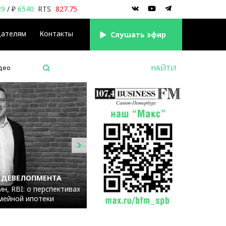
89
/ ₽
6540
RTS
827.75
дателям
Контакты
Cлушать эфир
део
 ДЕВЕЛОПМЕНТА
н, RBI: о перспективах
мейной ипотеки