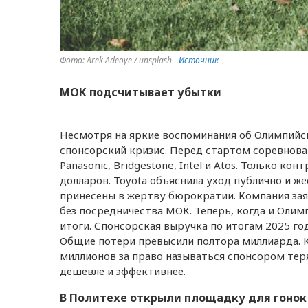
Фото: Arek Adeoye / unsplash -
Источник
МОК подсчитывает убытки
Несмотря на яркие воспоминания об Олимпийс
спонсорский кризис. Перед стартом соревнова
Panasonic, Bridgestone, Intel и Atos. Только к
долларов. Toyota объяснила уход публично и ж
принесены в жертву бюрократии. Компания за
без посредничества МОК. Теперь, когда и Оли
итоги. Спонсорская выручка по итогам 2025 го
Общие потери превысили полтора миллиарда. К
миллионов за право называться спонсором те
дешевле и эффективнее.
В Политехе открыли площадку для гонок