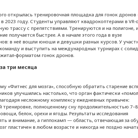
ого открылась тренировочная площадка для гонок дронов
 в 2023 году. Студенты управляют квадрокоптерами в VR‑о
ю трассу с препятствиями. Тренируются и на полигоне, и
е получается быстрее. А в начале этого года в вузе
ов: в неё вошли юноши и девушки разных курсов. У участ
 команду и выступить на международных турнирах с соли
джитал‑форматом гонок дронов.
за три месяца
у «Фитнес для мозга», способную обратить старение вспя
ников улучшились настолько, что орган фактически «помо
 благодаря несложному комплексу ежедневных привычек:
й тренировке, полноценному сну продолжительностью 7–8
овощи, белок, орехи и ягоды. Результаты исследования
ть и внимание, а гиппокамп — область, отвечающая за обу
озг пластичен в любом возрасте и никогда не поздно начат