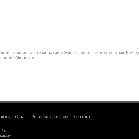
вязи с этим их появление на сайте будет занимать некоторое время. Немед
уппе во «ВКонтакте»
Блоги
О нас
Рекламодателям
Контакты
айта
.
данных