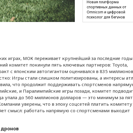
Новая платформа
спортивных данных от
Omnicom и цифровой
психолог для бегунов
Шанс сборной России на
и технологии восстановле
к матчам на ЧМ по футбол
ких играх, МОК переживает крупнейший за последние годы
ний комитет покинули пять ключевых партнеров: Toyota,
онтракт с японским автогигантом оценивался в 835 миллионо
естко: Игры стали слишком политизированы, а интересы ат
явила, что продолжит поддерживать спортсменов напряму
мпийские, и Паралимпийские игры позади, комитет подводи
да упала до 560 миллионов долларов — это минимум за пять
омпании уверены, что в эпоху соцсетей платить комитету
ряет смысл: работать напрямую со спортсменами выходит
 дронов