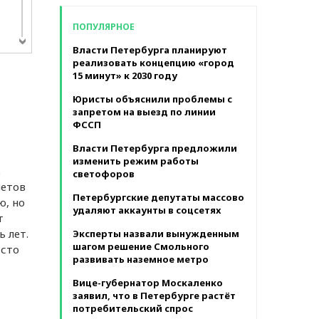
в месяц
ПОПУЛЯРНОЕ
Власти Петербурга планируют
реализовать концепцию «город
 ОИ
15 минут» к 2030 году
ния
у
Юристы объяснили проблемы с
запретом на выезд по линии
ФССП
Власти Петербурга предложили
изменить режим работы
в
светофоров
летов
Петербургские депутаты массово
ю, но
удаляют аккаунты в соцсетях
т
 лет.
Эксперты назвали вынужденным
шагом решение Смольного
 сто
развивать наземное метро
Вице-губернатор Москаленко
заявил, что в Петербурге растёт
потребительский спрос