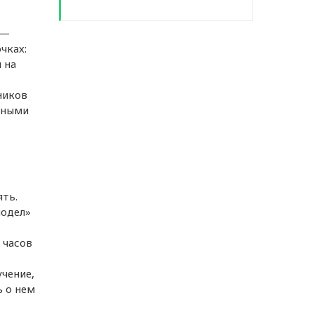
 —
чках:
 на
ников
дными
ть.
лодел»
 часов
чение,
ь о нем