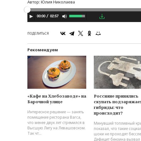
Автор:
Юлия Николаева
02:57
00:00
ПОДЕЛИТЬСЯ
Рекомендуем
«Кафе на Хлебозаводе» на
Россияне принялись
Барочной улице
скупать подзаряжа
гибриды: что
Интересное решение — занять
происходит?
помещение ресторана Barca,
что менее двух лет стремился в
Минувший топливный кр
Высшую Лигу на Левашовском.
показал, что такие соци
Так чт...
шоки не проходят бессле
Дефицит бензина вызвал