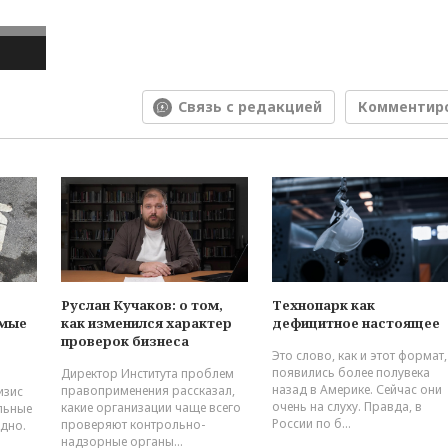
Связь с редакцией
Комментир
Руслан Кучаков: о том,
Технопарк как
емые
как изменился характер
дефицитное настоящее
проверок бизнеса
Это слово, как и этот формат,
появились более полувека
Директор Института проблем
назад в Америке. Сейчас они
правоприменения рассказал,
изис
очень на слуху. Правда, в
какие организации чаще всего
альные
России по б...
проверяют контрольно-
дно.
надзорные органы...