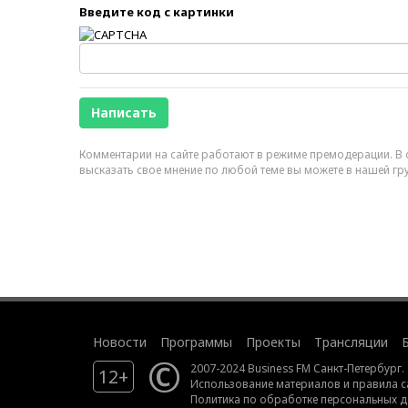
Введите код с картинки
Комментарии на сайте работают в режиме премодерации. В с
высказать свое мнение по любой теме вы можете в нашей гр
Новости
Программы
Проекты
Трансляции
©
2007-2024 Business FM Санкт-Петербург.
12+
Использование материалов
и
правила с
Политика по обработке персональных 